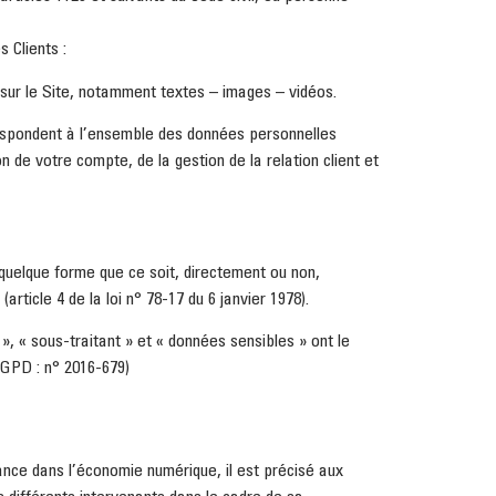
 Clients :
sur le Site, notamment textes – images – vidéos.
espondent à l’ensemble des données personnelles
 de votre compte, de la gestion de la relation client et
quelque forme que ce soit, directement ou non,
article 4 de la loi n° 78-17 du 6 janvier 1978).
 « sous-traitant » et « données sensibles » ont le
RGPD : n° 2016-679)
fiance dans l’économie numérique, il est précisé aux
es différents intervenants dans le cadre de sa