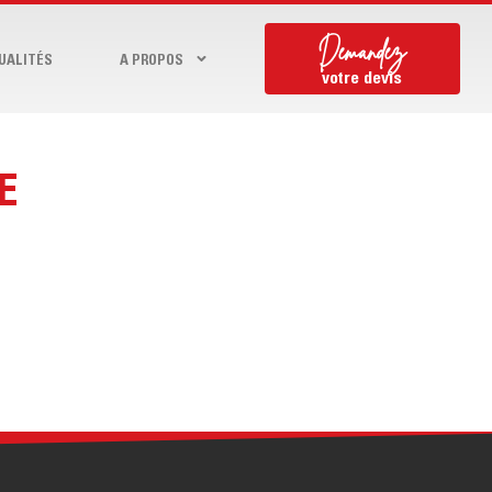
Demandez
UALITÉS
A PROPOS
votre devis
E